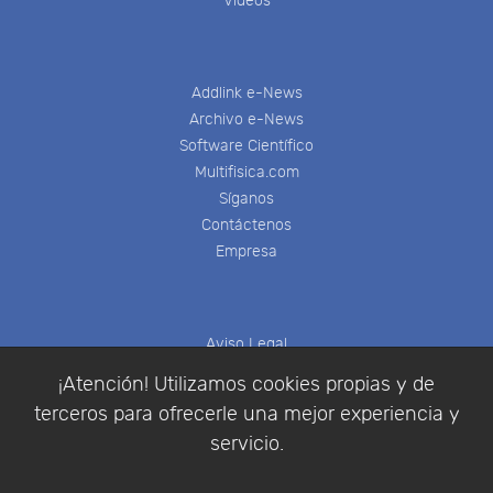
Videos
Addlink e-News
Archivo e-News
Software Científico
Multifisica.com
Síganos
Contáctenos
Empresa
Aviso Legal
Política de Cookies
¡Atención! Utilizamos cookies propias y de
Política de Privacidad
terceros para ofrecerle una mejor experiencia y
Condiciones de compra
servicio.
Identificarse
Registrarse