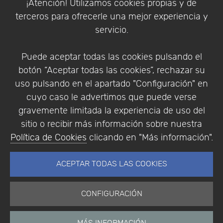
¡Atención! Utilizamos cookies propias y de
Política de Privacidad
terceros para ofrecerle una mejor experiencia y
Condiciones de compra
servicio.
Identificarse
Registrarse
Puede aceptar todas las cookies pulsando el
botón “Aceptar todas las cookies”, rechazar su
uso pulsando en el apartado "Configuración" en
cuyo caso le advertimos que puede verse
Empresa
|
Aviso Legal
|
Política de Privacidad
|
gravemente limitada la experiencia de uso del
Política de Cookies
sitio o recibir más información sobre nuestra
© Copyright 1994 - 2026. Addlink Software
Política de Cookies
clicando en "Más información".
Científico, S.L.
Distribuidor de soluciones software para España y
ACEPTAR TODAS LAS COOKIES
Portugal.
CONFIGURACIÓN