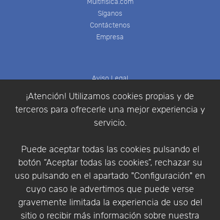
Multifisica.com
Síganos
Contáctenos
Empresa
Aviso Legal
Política de Cookies
¡Atención! Utilizamos cookies propias y de
Política de Privacidad
terceros para ofrecerle una mejor experiencia y
Condiciones de compra
servicio.
Identificarse
Registrarse
Puede aceptar todas las cookies pulsando el
botón “Aceptar todas las cookies”, rechazar su
uso pulsando en el apartado "Configuración" en
cuyo caso le advertimos que puede verse
Empresa
|
Aviso Legal
|
Política de Privacidad
|
gravemente limitada la experiencia de uso del
Política de Cookies
sitio o recibir más información sobre nuestra