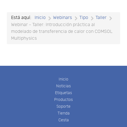
Está aquí:
Inicio
Webinars
Tipo
Taller
Webinar - Taller: Introducción práctica al
modelado de transferencia de calor con COMSOL
Multiphysics
Inicio
Noticias
Etiquetas
Productos
Soporte
Tienda
Cesta