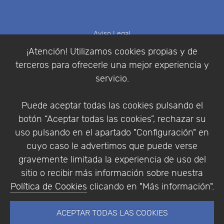
Aviso Legal
Política de Cookies
¡Atención! Utilizamos cookies propias y de
Política de Privacidad
terceros para ofrecerle una mejor experiencia y
Condiciones de compra
servicio.
Identificarse
Registrarse
Puede aceptar todas las cookies pulsando el
botón “Aceptar todas las cookies”, rechazar su
uso pulsando en el apartado "Configuración" en
cuyo caso le advertimos que puede verse
Empresa
|
Aviso Legal
|
Política de Privacidad
|
gravemente limitada la experiencia de uso del
Política de Cookies
sitio o recibir más información sobre nuestra
© Copyright 1994 - 2026. Addlink Software
Política de Cookies
clicando en "Más información".
Científico, S.L.
Distribuidor de soluciones software para España y
ACEPTAR TODAS LAS COOKIES
Portugal.