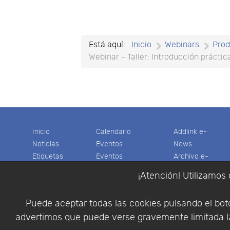
Está aquí:
Inicio
Webinars
Prod
Webinar - Taller: Introducción prácti
Inicio
Calendario
Addlink e-
Noticias
Eventos
News
Etiquetas
Eventos
Archivo e-
Productos
pasados
News
¡Atención! Utilizamos 
Soporte
Colaboradores
Software
Tienda
Encuestas
Científico
Puede aceptar todas las cookies pulsando el botó
Cesta
Descargas
Multifisica.com
advertimos que puede verse gravemente limitada la
Videos
Síganos