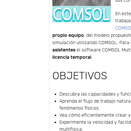
sus con
En este
trabaja
COMSOL
propio equipo
, del modelo propuest
simulación utilizando COMSOL. Para e
asistentes
el software COMSOL Multi
licencia temporal
.
OBJETIVOS
Descubra las capacidades y func
Aprenda el flujo de trabajo natur
fenómenos físicos.
Vea cómo eficientemente crear y 
Experimente la velocidad y facil
multifisica.