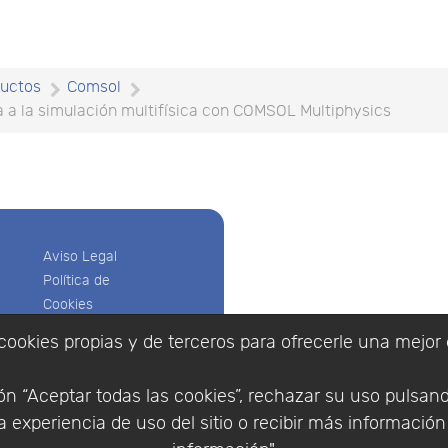
uctos
Comsol
ca a la simulación multifísica con COMSOL Multiphysics
Aviso Legal
Política de
Cookies
Política de
cookies propias y de terceros para ofrecerle una mejor 
Privacidad
Empresa
|
Aviso Legal
|
Po
Condiciones
|
Política de Cookies
n “Aceptar todas las cookies”, rechazar su uso pulsan
de compra
© Copyright 1994 - 2026. 
 experiencia de uso del sitio o recibir más informació
Identificarse
Científico, S.L.