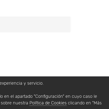
experiencia y servicio.
lítica de Privacidad
do en el apartado "Configuración" en cuyo caso le
Addlink Software
n sobre nuestra
Política de Cookies
clicando en "Más