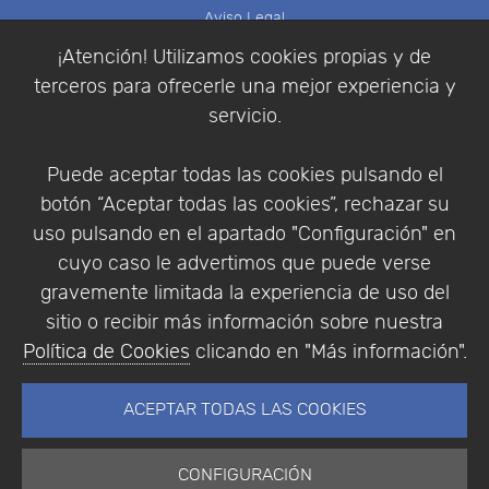
Aviso Legal
Política de Cookies
¡Atención! Utilizamos cookies propias y de
Política de Privacidad
terceros para ofrecerle una mejor experiencia y
Condiciones de compra
servicio.
Identificarse
Registrarse
Puede aceptar todas las cookies pulsando el
botón “Aceptar todas las cookies”, rechazar su
uso pulsando en el apartado "Configuración" en
cuyo caso le advertimos que puede verse
Empresa
|
Aviso Legal
|
Política de Privacidad
|
gravemente limitada la experiencia de uso del
Política de Cookies
sitio o recibir más información sobre nuestra
© Copyright 1994 - 2026. Addlink Software
Política de Cookies
clicando en "Más información".
Científico, S.L.
Distribuidor de soluciones software para España y
ACEPTAR TODAS LAS COOKIES
Portugal.
CONFIGURACIÓN