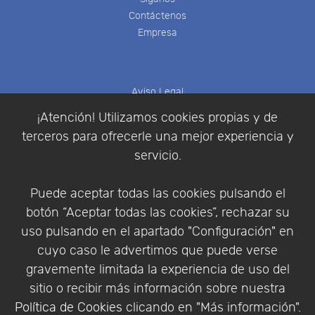
Contáctenos
Empresa
Aviso Legal
Política de Cookies
¡Atención! Utilizamos cookies propias y de
Política de Privacidad
terceros para ofrecerle una mejor experiencia y
Condiciones de compra
servicio.
Identificarse
Registrarse
Puede aceptar todas las cookies pulsando el
botón “Aceptar todas las cookies”, rechazar su
uso pulsando en el apartado "Configuración" en
cuyo caso le advertimos que puede verse
Empresa
|
Aviso Legal
|
Política de Privacidad
|
gravemente limitada la experiencia de uso del
Política de Cookies
sitio o recibir más información sobre nuestra
© Copyright 1994 - 2026. Addlink Software
Política de Cookies
clicando en "Más información".