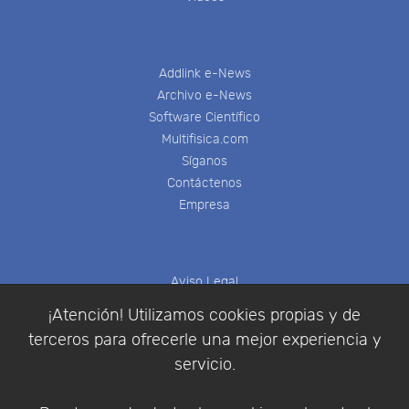
Addlink e-News
Archivo e-News
Software Científico
Multifisica.com
Síganos
Contáctenos
Empresa
Aviso Legal
Política de Cookies
¡Atención! Utilizamos cookies propias y de
Política de Privacidad
terceros para ofrecerle una mejor experiencia y
Condiciones de compra
servicio.
Identificarse
Registrarse