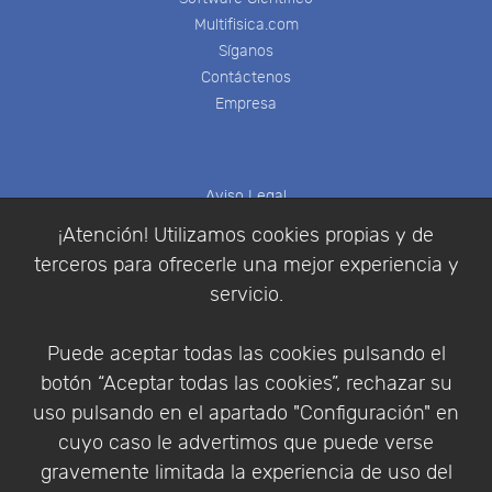
Multifisica.com
Síganos
Contáctenos
Empresa
Aviso Legal
Política de Cookies
¡Atención! Utilizamos cookies propias y de
Política de Privacidad
terceros para ofrecerle una mejor experiencia y
Condiciones de compra
servicio.
Identificarse
Registrarse
Puede aceptar todas las cookies pulsando el
botón “Aceptar todas las cookies”, rechazar su
uso pulsando en el apartado "Configuración" en
cuyo caso le advertimos que puede verse
Empresa
|
Aviso Legal
|
Política de Privacidad
|
gravemente limitada la experiencia de uso del