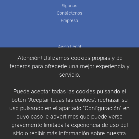
Síganos
Contáctenos
Empresa
Aviso Legal
Política de Cookies
¡Atención! Utilizamos cookies propias y de
Política de Privacidad
terceros para ofrecerle una mejor experiencia y
Condiciones de compra
servicio.
Identificarse
Registrarse
Puede aceptar todas las cookies pulsando el
botón “Aceptar todas las cookies”, rechazar su
uso pulsando en el apartado "Configuración" en
cuyo caso le advertimos que puede verse
Empresa
|
Aviso Legal
|
Política de Privacidad
|
gravemente limitada la experiencia de uso del
Política de Cookies
sitio o recibir más información sobre nuestra