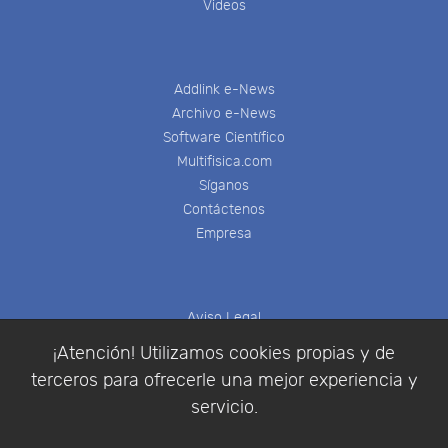
Videos
Addlink e-News
Archivo e-News
Software Científico
Multifisica.com
Síganos
Contáctenos
Empresa
Aviso Legal
Política de Cookies
¡Atención! Utilizamos cookies propias y de
Política de Privacidad
terceros para ofrecerle una mejor experiencia y
Condiciones de compra
servicio.
Identificarse
Registrarse