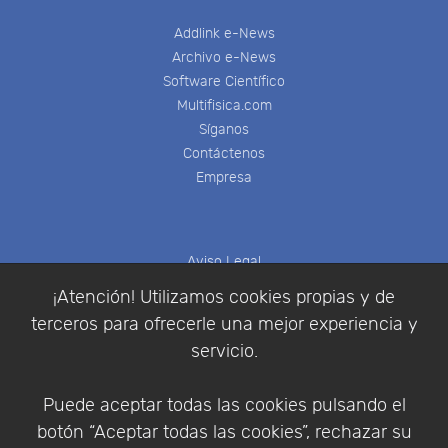
Addlink e-News
Archivo e-News
Software Científico
Multifisica.com
Síganos
Contáctenos
Empresa
Aviso Legal
Política de Cookies
¡Atención! Utilizamos cookies propias y de
Política de Privacidad
terceros para ofrecerle una mejor experiencia y
Condiciones de compra
servicio.
Identificarse
Registrarse
Puede aceptar todas las cookies pulsando el
botón “Aceptar todas las cookies”, rechazar su