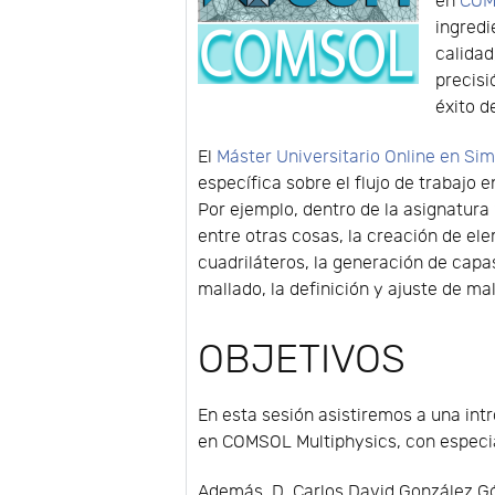
en
COM
ingredi
calidad
precisi
éxito d
El
Máster Universitario Online en S
específica sobre el flujo de trabaj
Por ejemplo, dentro de la asignatura
entre otras cosas, la creación de ele
cuadriláteros, la generación de cap
mallado, la definición y ajuste de m
OBJETIVOS
En esta sesión asistiremos a una intr
en COMSOL Multiphysics, con especia
Además, D. Carlos David González Gó