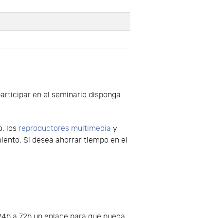
participar en el seminario disponga
o, los
reproductores multimedia
y
ento. Si desea ahorrar tiempo en el
e 24h a 72h un enlace para que pueda