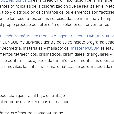
SOL Multiphysics
es la creación o importación de la malla del
entes principales de la discretización que se realiza en el Mét
, tipo y distribución de tamaños de los elementos son factore
ón de los resultados, en las necesidades de memoria y tiempo
el propio proceso de obtención de soluciones convergentes.
imulación Numérica en Ciencia e Ingeniería con COMSOL Multi
o en COMSOL Multiphysics dentro de su completo programa aca
 “Geometría, materiales y mallado” del
máster MUCOM
se estu
mentos tetraédricos, prismáticos, piramidales, triangulares y
as de contorno, los ajustes de tamaño de elemento, las opera
allas móviles, las interfaces matemáticas de deformación de ma
oducción general al flujo de trabajo
l enfoque en las técnicas de mallado.
mez, profesor de la asignatura de