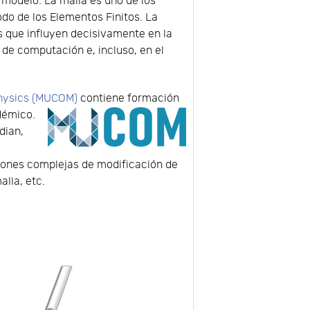
 modelo. La malla es uno de los
odo de los Elementos Finitos. La
s que influyen decisivamente en la
 de computación e, incluso, en el
physics (MUCOM)
contiene formación
démico.
dian,
ciones complejas de modificación de
lla, etc.