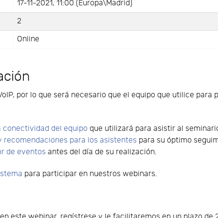
17-11-2021, 11:00 (Europa\Madrid)
2
Online
ación
VoIP, por lo que será necesario que el equipo que utilice para 
 conectividad del equipo
que utilizará para asistir al seminari
y recomendaciones para los asistentes
para su óptimo seguimi
or de eventos
antes del día de su realización.
sistema
para participar en nuestros webinars.
o en este webinar, regístrese y le facilitaremos en un plazo d