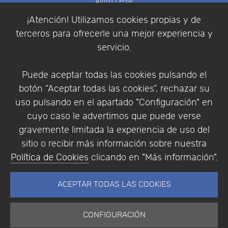
Aviso Legal
Política de Cookies
¡Atención! Utilizamos cookies propias y de
Política de Privacidad
terceros para ofrecerle una mejor experiencia y
Condiciones de compra
servicio.
Identificarse
Registrarse
Puede aceptar todas las cookies pulsando el
botón “Aceptar todas las cookies”, rechazar su
uso pulsando en el apartado "Configuración" en
cuyo caso le advertimos que puede verse
Empresa
|
Aviso Legal
|
Política de Privacidad
|
gravemente limitada la experiencia de uso del
Política de Cookies
sitio o recibir más información sobre nuestra
© Copyright 1994 - 2026. Addlink Software
Política de Cookies
clicando en "Más información".
Científico, S.L.
Distribuidor de soluciones software para España y
ACEPTAR TODAS LAS COOKIES
Portugal.
CONFIGURACIÓN