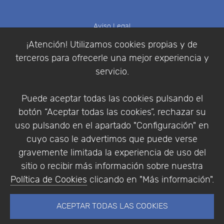
Aviso Legal
Política de Cookies
¡Atención! Utilizamos cookies propias y de
Política de Privacidad
terceros para ofrecerle una mejor experiencia y
Condiciones de compra
servicio.
Identificarse
Registrarse
Puede aceptar todas las cookies pulsando el
botón “Aceptar todas las cookies”, rechazar su
uso pulsando en el apartado "Configuración" en
cuyo caso le advertimos que puede verse
Empresa
|
Aviso Legal
|
Política de Privacidad
|
gravemente limitada la experiencia de uso del
Política de Cookies
sitio o recibir más información sobre nuestra
© Copyright 1994 - 2026. Addlink Software
Política de Cookies
clicando en "Más información".
Científico, S.L.
Distribuidor de soluciones software para España y
ACEPTAR TODAS LAS COOKIES
Portugal.