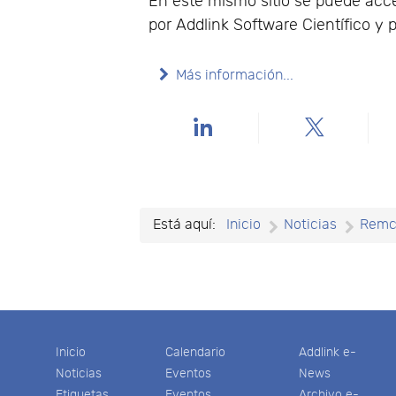
En este mismo sitio se puede acc
por Addlink Software Científico y p
Más información...
Está aquí:
Inicio
Noticias
Rem
Inicio
Calendario
Addlink e-
Noticias
Eventos
News
Etiquetas
Eventos
Archivo e-