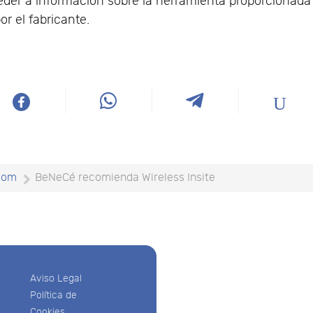
eder a información sobre la herramienta proporcionada
or el fabricante.
com
BeNeCé recomienda Wireless Insite
Aviso Legal
Política de
Cookies