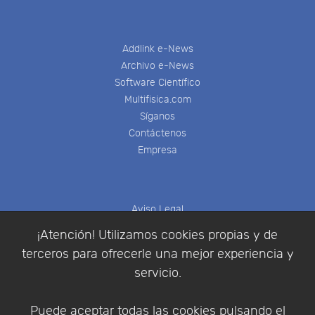
Addlink e-News
Archivo e-News
Software Científico
Multifisica.com
Síganos
Contáctenos
Empresa
Aviso Legal
Política de Cookies
¡Atención! Utilizamos cookies propias y de
Política de Privacidad
terceros para ofrecerle una mejor experiencia y
Condiciones de compra
servicio.
Identificarse
Registrarse
Puede aceptar todas las cookies pulsando el