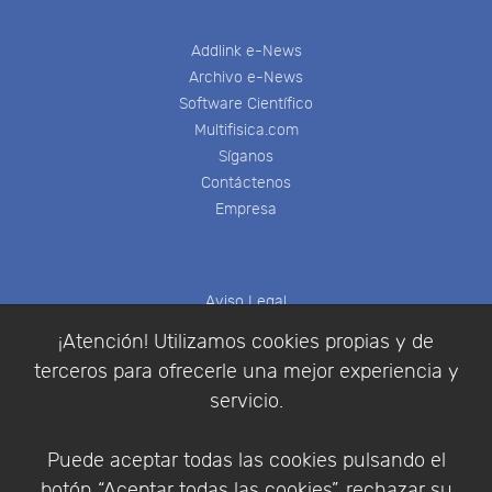
Addlink e-News
Archivo e-News
Software Científico
Multifisica.com
Síganos
Contáctenos
Empresa
Aviso Legal
Política de Cookies
¡Atención! Utilizamos cookies propias y de
Política de Privacidad
terceros para ofrecerle una mejor experiencia y
Condiciones de compra
servicio.
Identificarse
Registrarse
Puede aceptar todas las cookies pulsando el
botón “Aceptar todas las cookies”, rechazar su