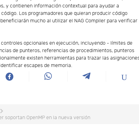
os, y contienen información contextual para ayudar a
r el código. Los programadores que quieran producir código
beneficiarán mucho al utilizar el NAG Compiler para verificar
ontroles opcionales en ejecución, incluyendo - límites de
encias de punteros, referencias de procedimientos, punteros
icionalmente existen herramientas para trazar las asignacione
identificar escapes de memoria.
der soportan OpenMP en la nueva versión