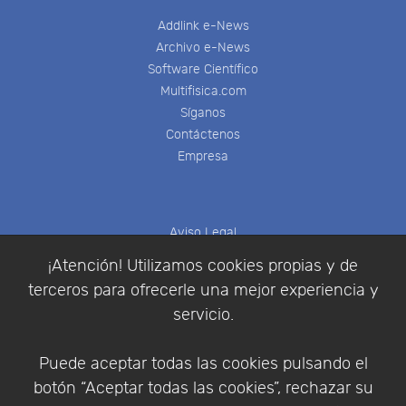
Addlink e-News
Archivo e-News
Software Científico
Multifisica.com
Síganos
Contáctenos
Empresa
Aviso Legal
Política de Cookies
¡Atención! Utilizamos cookies propias y de
Política de Privacidad
terceros para ofrecerle una mejor experiencia y
Condiciones de compra
servicio.
Identificarse
Registrarse
Puede aceptar todas las cookies pulsando el
botón “Aceptar todas las cookies”, rechazar su