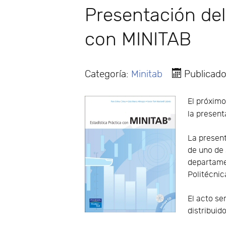
Presentación del 
con MINITAB
Categoría:
Minitab
Publicad
El próximo
la present
La present
de uno de 
departamen
Politécnic
El acto se
distribuid