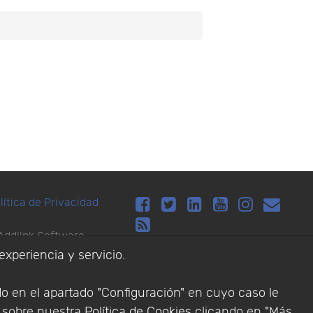
lítica de Privacidad
Addlink Software
experiencia y servicio.
s software para
do en el apartado "Configuración" en cuyo caso le
n sobre nuestra
Política de Cookies
clicando en "Más