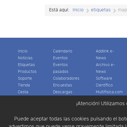
Está aquí:
Inicio
etiquetas
map
Inicio
Calendario
Addlink e-
Noticias
Eventos
News
Etiquetas
Eventos
Archivo e-
Productos
pasados
News
Soporte
Colaboradores
Software
Tienda
Encuestas
Científico
Cesta
Descargas
Multifisica.com
Videos
Síganos
¡Atención! Utilizamos 
Contáctenos
Empresa
Puede aceptar todas las cookies pulsando el botó
advertimos que puede verse gravemente limitada la