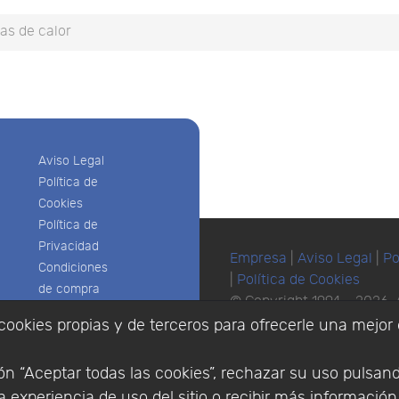
as de calor
Aviso Legal
Política de
Cookies
Política de
Privacidad
Empresa
|
Aviso Legal
|
Po
Condiciones
|
Política de Cookies
de compra
© Copyright 1994 - 2026. 
Identificarse
Científico, S.L.
cookies propias y de terceros para ofrecerle una mejor 
Registrarse
Distribuidor de solucione
España y Portugal.
n “Aceptar todas las cookies”, rechazar su uso pulsan
 experiencia de uso del sitio o recibir más informació