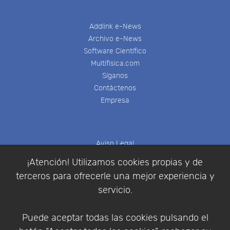
Addlink e-News
Archivo e-News
Software Científico
Multifisica.com
Síganos
Contáctenos
Empresa
Aviso Legal
Política de Cookies
¡Atención! Utilizamos cookies propias y de
Política de Privacidad
terceros para ofrecerle una mejor experiencia y
Condiciones de compra
servicio.
Identificarse
Registrarse
Puede aceptar todas las cookies pulsando el