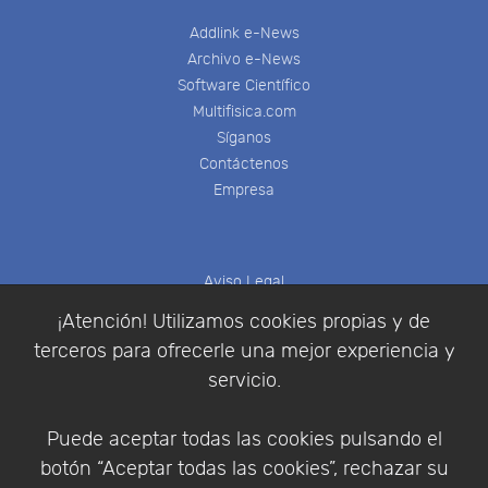
Addlink e-News
Archivo e-News
Software Científico
Multifisica.com
Síganos
Contáctenos
Empresa
Aviso Legal
Política de Cookies
¡Atención! Utilizamos cookies propias y de
Política de Privacidad
terceros para ofrecerle una mejor experiencia y
Condiciones de compra
servicio.
Identificarse
Registrarse
Puede aceptar todas las cookies pulsando el
botón “Aceptar todas las cookies”, rechazar su