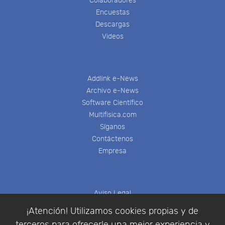
Colaboradores
Encuestas
Descargas
Videos
Addlink e-News
Archivo e-News
Software Científico
Multifisica.com
Síganos
Contáctenos
Empresa
Aviso Legal
Política de Cookies
¡Atención! Utilizamos cookies propias y de
Política de Privacidad
terceros para ofrecerle una mejor experiencia y