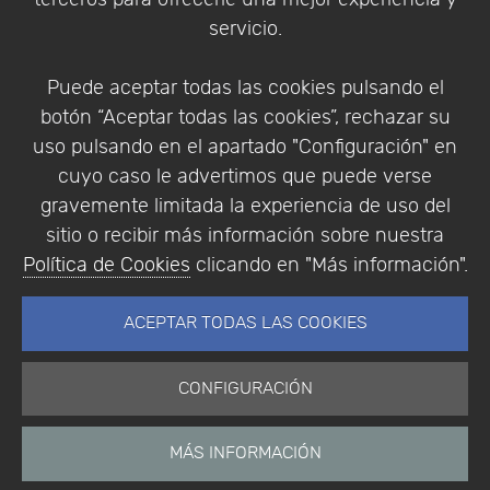
Condiciones de compra
servicio.
Identificarse
Registrarse
Puede aceptar todas las cookies pulsando el
botón “Aceptar todas las cookies”, rechazar su
uso pulsando en el apartado "Configuración" en
cuyo caso le advertimos que puede verse
Empresa
|
Aviso Legal
|
Política de Privacidad
|
gravemente limitada la experiencia de uso del
Política de Cookies
sitio o recibir más información sobre nuestra
© Copyright 1994 - 2026. Addlink Software
Política de Cookies
clicando en "Más información".
Científico, S.L.
Distribuidor de soluciones software para España y
ACEPTAR TODAS LAS COOKIES
Portugal.
CONFIGURACIÓN
MÁS INFORMACIÓN