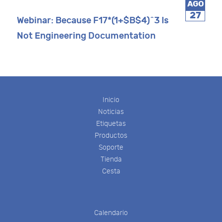
AGO
27
Webinar: Because F17*(1+$B$4)^3 Is
Not Engineering Documentation
Inicio
Noticias
Etiquetas
Productos
Soporte
Tienda
Cesta
Calendario