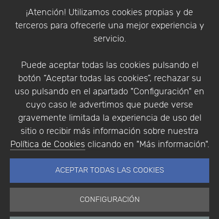
Política de Cookies
¡Atención! Utilizamos cookies propias y de
Política de Privacidad
terceros para ofrecerle una mejor experiencia y
Condiciones de compra
servicio.
Identificarse
Registrarse
Puede aceptar todas las cookies pulsando el
botón “Aceptar todas las cookies”, rechazar su
uso pulsando en el apartado "Configuración" en
cuyo caso le advertimos que puede verse
Empresa
|
Aviso Legal
|
Política de Privacidad
|
gravemente limitada la experiencia de uso del
Política de Cookies
sitio o recibir más información sobre nuestra
© Copyright 1994 - 2026. Addlink Software
Política de Cookies
clicando en "Más información".
Científico, S.L.
Distribuidor de soluciones software para España y
ACEPTAR TODAS LAS COOKIES
Portugal.
CONFIGURACIÓN