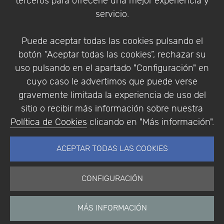
terceros para ofrecerle una mejor experiencia y
Condiciones de compra
servicio.
Identificarse
Registrarse
Puede aceptar todas las cookies pulsando el
botón “Aceptar todas las cookies”, rechazar su
uso pulsando en el apartado "Configuración" en
cuyo caso le advertimos que puede verse
Empresa
|
Aviso Legal
|
Política de Privacidad
|
gravemente limitada la experiencia de uso del
Política de Cookies
sitio o recibir más información sobre nuestra
© Copyright 1994 - 2026. Addlink Software
Política de Cookies
clicando en "Más información".
Científico, S.L.
Distribuidor de soluciones software para España y
ACEPTAR TODAS LAS COOKIES
Portugal.
CONFIGURACIÓN
MÁS INFORMACIÓN