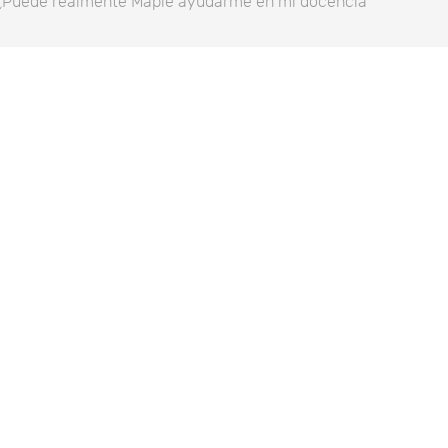
: ¿Puede realmente Maple ayudarme en mi docencia