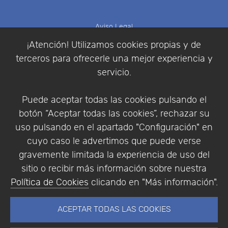
Aviso Legal
Política de Cookies
¡Atención! Utilizamos cookies propias y de
Política de Privacidad
terceros para ofrecerle una mejor experiencia y
Condiciones de compra
servicio.
Identificarse
Registrarse
Puede aceptar todas las cookies pulsando el
botón “Aceptar todas las cookies”, rechazar su
uso pulsando en el apartado "Configuración" en
cuyo caso le advertimos que puede verse
Empresa
|
Aviso Legal
|
Política de Privacidad
|
gravemente limitada la experiencia de uso del
Política de Cookies
sitio o recibir más información sobre nuestra
© Copyright 1994 - 2026. Addlink Software
Política de Cookies
clicando en "Más información".
Científico, S.L.
Distribuidor de soluciones software para España y
ACEPTAR TODAS LAS COOKIES
Portugal.