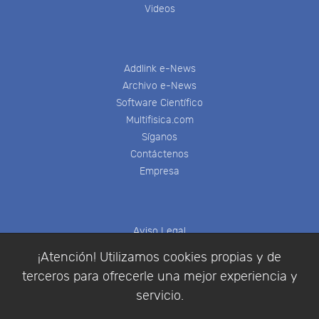
Videos
Addlink e-News
Archivo e-News
Software Científico
Multifisica.com
Síganos
Contáctenos
Empresa
Aviso Legal
Política de Cookies
¡Atención! Utilizamos cookies propias y de
Política de Privacidad
terceros para ofrecerle una mejor experiencia y
Condiciones de compra
servicio.
Identificarse
Registrarse