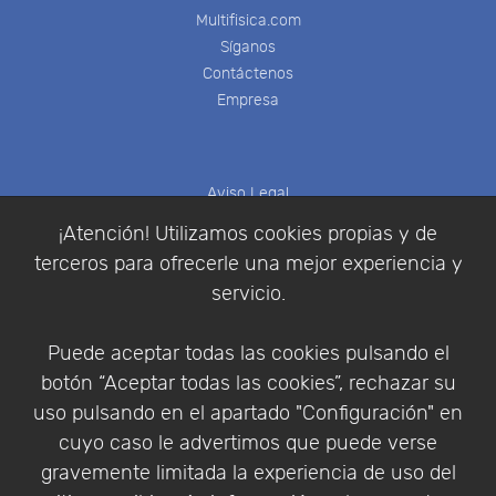
Multifisica.com
Síganos
Contáctenos
Empresa
Aviso Legal
Política de Cookies
¡Atención! Utilizamos cookies propias y de
Política de Privacidad
terceros para ofrecerle una mejor experiencia y
Condiciones de compra
servicio.
Identificarse
Registrarse
Puede aceptar todas las cookies pulsando el
botón “Aceptar todas las cookies”, rechazar su
uso pulsando en el apartado "Configuración" en
cuyo caso le advertimos que puede verse
Empresa
|
Aviso Legal
|
Política de Privacidad
|
gravemente limitada la experiencia de uso del