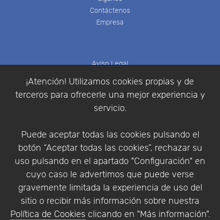
Contáctenos
Empresa
Aviso Legal
Política de Cookies
¡Atención! Utilizamos cookies propias y de
Política de Privacidad
terceros para ofrecerle una mejor experiencia y
Condiciones de compra
servicio.
Identificarse
Registrarse
Puede aceptar todas las cookies pulsando el
botón “Aceptar todas las cookies”, rechazar su
uso pulsando en el apartado "Configuración" en
cuyo caso le advertimos que puede verse
Empresa
|
Aviso Legal
|
Política de Privacidad
|
gravemente limitada la experiencia de uso del
Política de Cookies
sitio o recibir más información sobre nuestra
© Copyright 1994 - 2026. Addlink Software
Política de Cookies
clicando en "Más información".