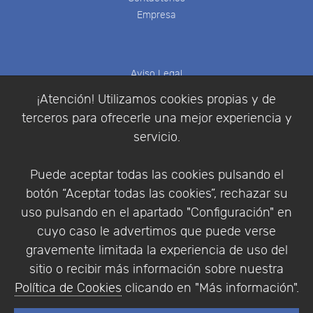
Empresa
Aviso Legal
Política de Cookies
¡Atención! Utilizamos cookies propias y de
Política de Privacidad
terceros para ofrecerle una mejor experiencia y
Condiciones de compra
servicio.
Identificarse
Registrarse
Puede aceptar todas las cookies pulsando el
botón “Aceptar todas las cookies”, rechazar su
uso pulsando en el apartado "Configuración" en
cuyo caso le advertimos que puede verse
Empresa
|
Aviso Legal
|
Política de Privacidad
|
gravemente limitada la experiencia de uso del
Política de Cookies
sitio o recibir más información sobre nuestra
© Copyright 1994 - 2026. Addlink Software
Política de Cookies
clicando en "Más información".
Científico, S.L.