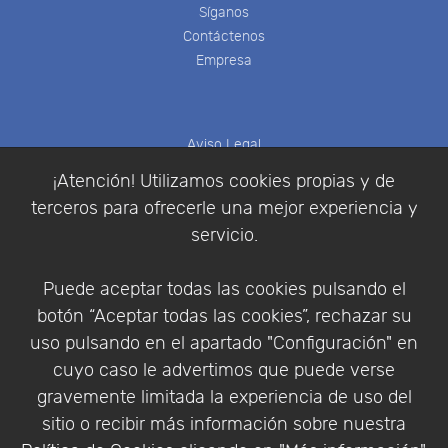
Síganos
Contáctenos
Empresa
Aviso Legal
Política de Cookies
¡Atención! Utilizamos cookies propias y de
Política de Privacidad
terceros para ofrecerle una mejor experiencia y
Condiciones de compra
servicio.
Identificarse
Registrarse
Puede aceptar todas las cookies pulsando el
botón “Aceptar todas las cookies”, rechazar su
uso pulsando en el apartado "Configuración" en
cuyo caso le advertimos que puede verse
Empresa
|
Aviso Legal
|
Política de Privacidad
|
gravemente limitada la experiencia de uso del
Política de Cookies
sitio o recibir más información sobre nuestra
© Copyright 1994 - 2026. Addlink Software