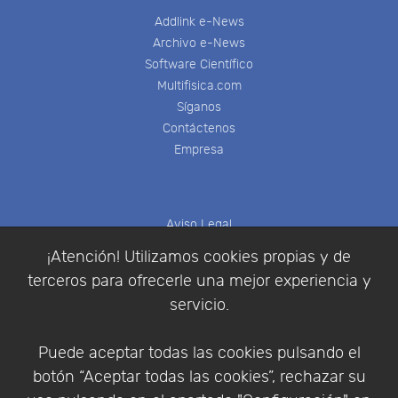
Addlink e-News
Archivo e-News
Software Científico
Multifisica.com
Síganos
Contáctenos
Empresa
Aviso Legal
Política de Cookies
¡Atención! Utilizamos cookies propias y de
Política de Privacidad
terceros para ofrecerle una mejor experiencia y
Condiciones de compra
servicio.
Identificarse
Registrarse
Puede aceptar todas las cookies pulsando el
botón “Aceptar todas las cookies”, rechazar su