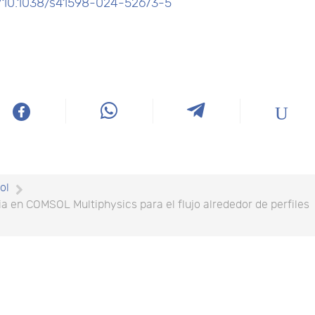
org/10.1038/s41598-024-52673-5
ol
a en COMSOL Multiphysics para el flujo alrededor de perfiles