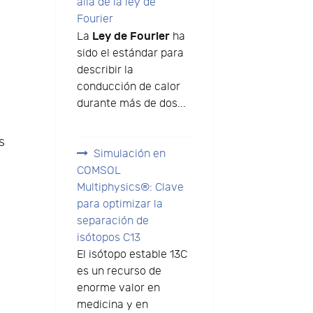
allá de la ley de
Fourier
Ley de Fourier
La
ha
sido el estándar para
describir la
conducción de calor
durante más de dos...
s
Simulación en
COMSOL
Multiphysics®: Clave
para optimizar la
separación de
isótopos C13
El isótopo estable 13C
.
es un recurso de
enorme valor en
medicina y en