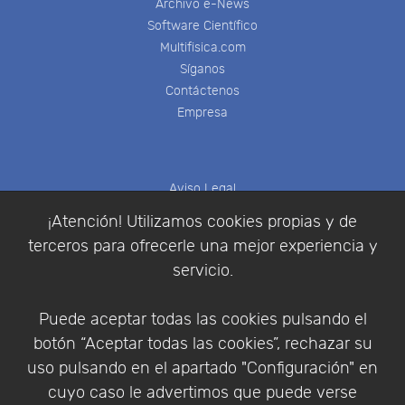
Archivo e-News
Software Científico
Multifisica.com
Síganos
Contáctenos
Empresa
Aviso Legal
Política de Cookies
¡Atención! Utilizamos cookies propias y de
Política de Privacidad
terceros para ofrecerle una mejor experiencia y
Condiciones de compra
servicio.
Identificarse
Registrarse
Puede aceptar todas las cookies pulsando el
botón “Aceptar todas las cookies”, rechazar su
uso pulsando en el apartado "Configuración" en
cuyo caso le advertimos que puede verse