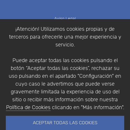
Aviso Legal
Política de Cookies
¡Atención! Utilizamos cookies propias y de
Política de Privacidad
terceros para ofrecerle una mejor experiencia y
Condiciones de compra
servicio.
Identificarse
Registrarse
Puede aceptar todas las cookies pulsando el
botón “Aceptar todas las cookies”, rechazar su
uso pulsando en el apartado "Configuración" en
cuyo caso le advertimos que puede verse
Empresa
|
Aviso Legal
|
Política de Privacidad
|
gravemente limitada la experiencia de uso del
Política de Cookies
sitio o recibir más información sobre nuestra
© Copyright 1994 - 2026. Addlink Software
Política de Cookies
clicando en "Más información".
Científico, S.L.
Distribuidor de soluciones software para España y
ACEPTAR TODAS LAS COOKIES
Portugal.