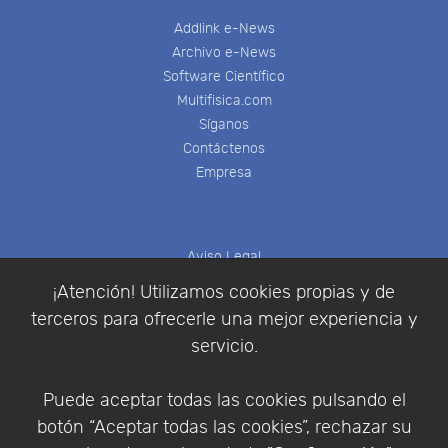
Addlink e-News
Archivo e-News
Software Científico
Multifisica.com
Síganos
Contáctenos
Empresa
Aviso Legal
Política de Cookies
¡Atención! Utilizamos cookies propias y de
Política de Privacidad
terceros para ofrecerle una mejor experiencia y
Condiciones de compra
servicio.
Identificarse
Registrarse
Puede aceptar todas las cookies pulsando el
botón “Aceptar todas las cookies”, rechazar su