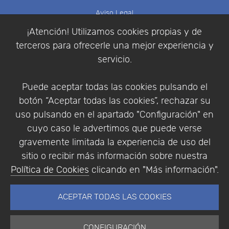
Aviso Legal
Política de Cookies
¡Atención! Utilizamos cookies propias y de
Política de Privacidad
terceros para ofrecerle una mejor experiencia y
Condiciones de compra
servicio.
Identificarse
Registrarse
Puede aceptar todas las cookies pulsando el
botón “Aceptar todas las cookies”, rechazar su
uso pulsando en el apartado "Configuración" en
cuyo caso le advertimos que puede verse
Empresa
|
Aviso Legal
|
Política de Privacidad
|
gravemente limitada la experiencia de uso del
Política de Cookies
sitio o recibir más información sobre nuestra
© Copyright 1994 - 2026. Addlink Software
Política de Cookies
clicando en "Más información".
Científico, S.L.
Distribuidor de soluciones software para España y
ACEPTAR TODAS LAS COOKIES
Portugal.
CONFIGURACIÓN