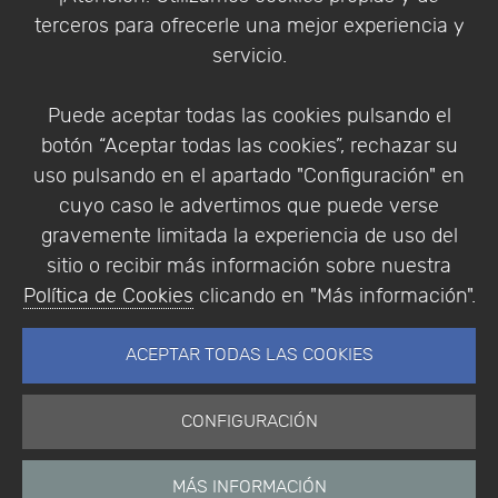
Política de Privacidad
terceros para ofrecerle una mejor experiencia y
Condiciones de compra
servicio.
Identificarse
Registrarse
Puede aceptar todas las cookies pulsando el
botón “Aceptar todas las cookies”, rechazar su
uso pulsando en el apartado "Configuración" en
cuyo caso le advertimos que puede verse
Empresa
|
Aviso Legal
|
Política de Privacidad
|
gravemente limitada la experiencia de uso del
Política de Cookies
sitio o recibir más información sobre nuestra
© Copyright 1994 - 2026. Addlink Software
Política de Cookies
clicando en "Más información".
Científico, S.L.
Distribuidor de soluciones software para España y
ACEPTAR TODAS LAS COOKIES
Portugal.
CONFIGURACIÓN
MÁS INFORMACIÓN