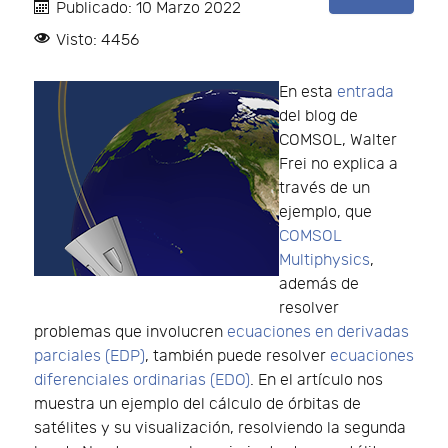
Publicado: 10 Marzo 2022
Visto: 4456
En esta
entrada
del blog de
COMSOL, Walter
Frei no explica a
través de un
ejemplo, que
COMSOL
Multiphysics
,
además de
resolver
problemas que involucren
ecuaciones en derivadas
parciales (EDP)
, también puede resolver
ecuaciones
diferenciales ordinarias (EDO)
. En el artículo nos
muestra un ejemplo del cálculo de órbitas de
satélites y su visualización, resolviendo la segunda