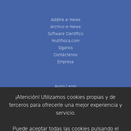
Addlink e-News
Archivo e-News
Software Científico
Multifisica.com
Síganos
Contáctenos
Empresa
Aviso Legal
Política de Cookies
¡Atención! Utilizamos cookies propias y de
Política de Privacidad
terceros para ofrecerle una mejor experiencia y
Condiciones de compra
servicio.
Identificarse
Registrarse
Puede aceptar todas las cookies pulsando el