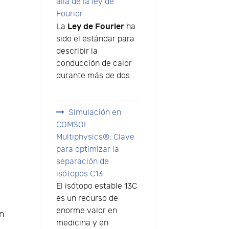
allá de la ley de
Fourier
Ley de Fourier
La
ha
sido el estándar para
describir la
conducción de calor
durante más de dos...
Simulación en
COMSOL
Multiphysics®: Clave
para optimizar la
separación de
isótopos C13
El isótopo estable 13C
es un recurso de
enorme valor en
an
medicina y en