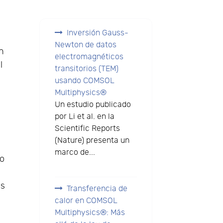
Inversión Gauss-
Newton de datos
n
electromagnéticos
l
transitorios (TEM)
usando COMSOL
Multiphysics®
Un estudio publicado
por Li et al. en la
Scientific Reports
(Nature) presenta un
marco de...
no
a
os
Transferencia de
calor en COMSOL
Multiphysics®: Más