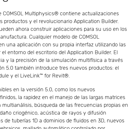
de COMSOL Multiphysics® contiene actualizaciones
 productos y el revolucionario Application Builder.
eden ahora construir aplicaciones para su uso en los
manufactura. Cualquier modelo de COMSOL
n una aplicación con su propia interfaz utilizando las
l entorno del escritorio del Application Builder. El
ia y la precisión de la simulación multifísica a través
ión 5.0 también introduce tres nuevos productos: el
ule y el LiveLink™ for Revit®.
bles en la versión 5.0, como los nuevos
inidos, la rapidez en el manejo de las largas matrices
 multianálisis, búsqueda de las frecuencias propias en
 daño criogénico, acústica de rayos y difusión
s de tuberías 1D a dominios de fluidos en 3D, nuevos
gebraicos, mallado automático controlado por