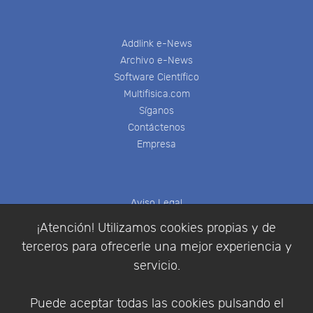
Addlink e-News
Archivo e-News
Software Científico
Multifisica.com
Síganos
Contáctenos
Empresa
Aviso Legal
Política de Cookies
¡Atención! Utilizamos cookies propias y de
Política de Privacidad
terceros para ofrecerle una mejor experiencia y
Condiciones de compra
servicio.
Identificarse
Registrarse
Puede aceptar todas las cookies pulsando el