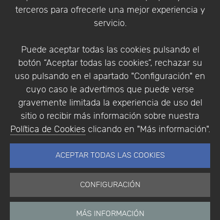
Política de Privacidad
terceros para ofrecerle una mejor experiencia y
Condiciones de compra
servicio.
Identificarse
Registrarse
Puede aceptar todas las cookies pulsando el
botón “Aceptar todas las cookies”, rechazar su
uso pulsando en el apartado "Configuración" en
cuyo caso le advertimos que puede verse
Empresa
|
Aviso Legal
|
Política de Privacidad
|
gravemente limitada la experiencia de uso del
Política de Cookies
sitio o recibir más información sobre nuestra
© Copyright 1994 - 2026. Addlink Software
Política de Cookies
clicando en "Más información".
Científico, S.L.
Distribuidor de soluciones software para España y
ACEPTAR TODAS LAS COOKIES
Portugal.
CONFIGURACIÓN
MÁS INFORMACIÓN