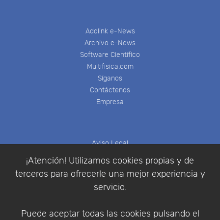
Addlink e-News
Archivo e-News
Software Científico
Multifisica.com
Síganos
Contáctenos
Empresa
Aviso Legal
Política de Cookies
¡Atención! Utilizamos cookies propias y de
Política de Privacidad
terceros para ofrecerle una mejor experiencia y
Condiciones de compra
servicio.
Identificarse
Registrarse
Puede aceptar todas las cookies pulsando el