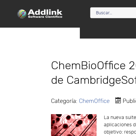
ChemBioOffice 2
de CambridgeSo
Categoría:
ChemOffice
Publ
La nueva suit
aplicaciones 
objetivo: resp