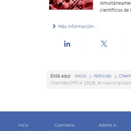
simultáneamen
científicos de
Más información...
Está aquí:
Inicio
Noticias
Chem
ChemBioOffice 2008, el nuevo lanza
Inicio
Calendario
Addlink e-