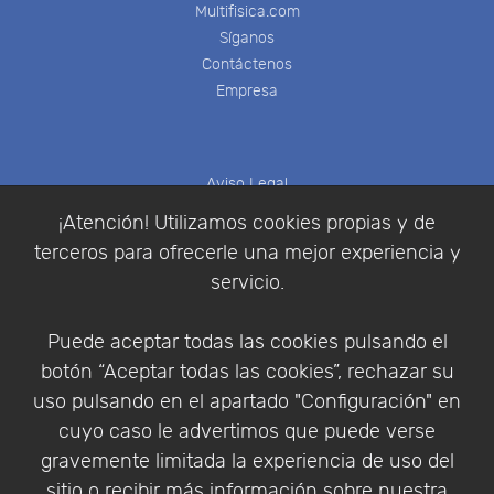
Multifisica.com
Síganos
Contáctenos
Empresa
Aviso Legal
Política de Cookies
¡Atención! Utilizamos cookies propias y de
Política de Privacidad
terceros para ofrecerle una mejor experiencia y
Condiciones de compra
servicio.
Identificarse
Registrarse
Puede aceptar todas las cookies pulsando el
botón “Aceptar todas las cookies”, rechazar su
uso pulsando en el apartado "Configuración" en
cuyo caso le advertimos que puede verse
Empresa
|
Aviso Legal
|
Política de Privacidad
|
gravemente limitada la experiencia de uso del
Política de Cookies
sitio o recibir más información sobre nuestra