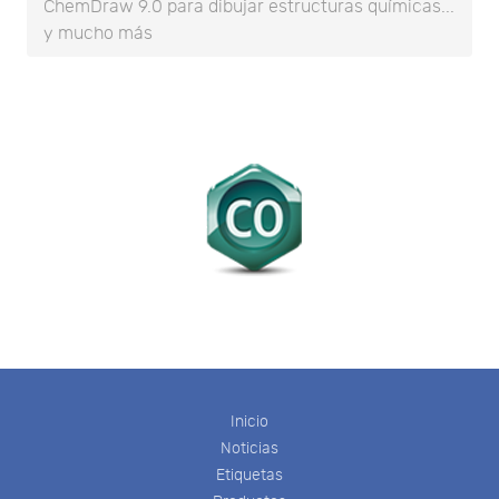
ChemDraw 9.0 para dibujar estructuras químicas...
y mucho más
Inicio
Noticias
Etiquetas