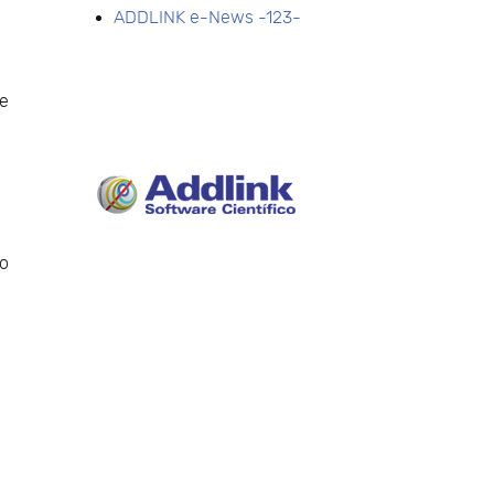
ADDLINK e-News -123-
de
go