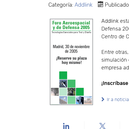
Categoría:
Addlink
Publicad
Addlink est
Defensa 200
Centro de 
Entre otras
simulación 
empresa adq
¡Inscríbase
Ir a notic